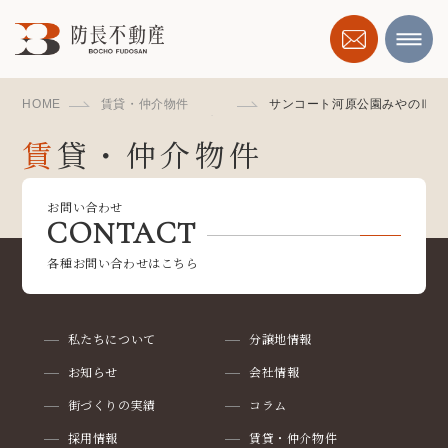
HOME
賃貸・仲介物件
サンコート河原公園みやのⅢ
賃貸・仲介物件
RENT, BROKERAGE
お問い合わせ
CONTACT
各種お問い合わせはこちら
私たちについて
分譲地情報
お知らせ
会社情報
街づくりの実績
コラム
採用情報
賃貸・仲介物件