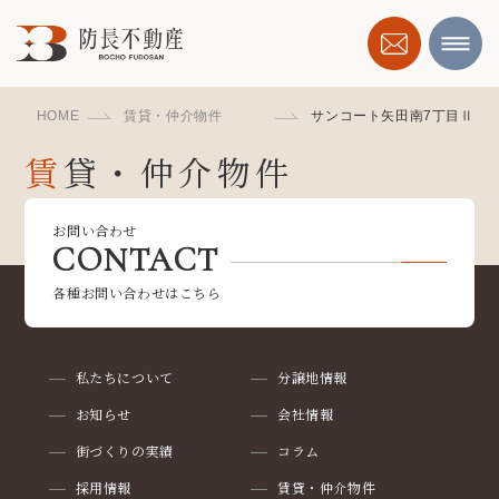
HOME
賃貸・仲介物件
サンコート矢田南7丁目Ⅱ
賃貸・仲介物件
RENT, BROKERAGE
お問い合わせ
CONTACT
各種お問い合わせはこちら
私たちについて
分譲地情報
お知らせ
会社情報
街づくりの実績
コラム
採用情報
賃貸・仲介物件