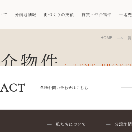
いて
分譲地情報
街づくりの実績
賃貸・仲介物件
土地
HOME
賃
仲介物件
RENT, BROK
ACT
各種お問い合わせはこちら
私たちについて
分譲地