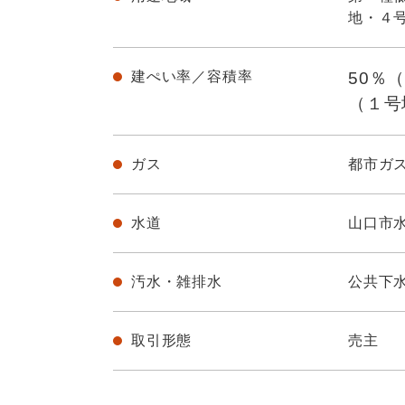
地・４
建ぺい率／
容積率
50％
（１号
ガス
都市ガ
水道
山口市
汚水・雑排水
公共下
取引形態
売主